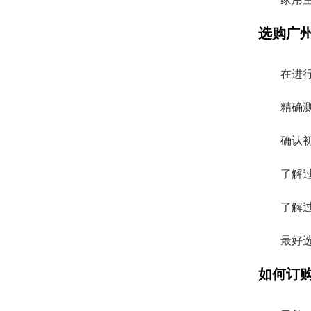
选购广
在进
精确
确认
了解
了解
最好
如何订