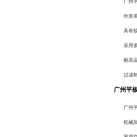
广州
外形
具有
采用
耐高
过滤
广州平
广州
机械
家用