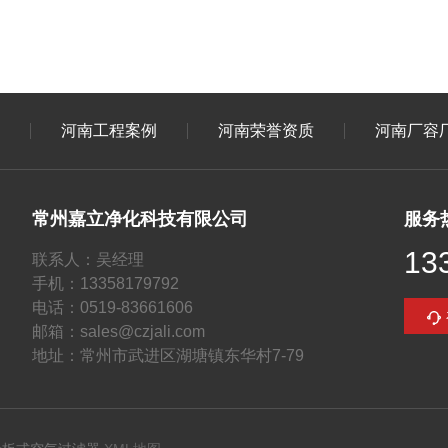
河南工程案例
河南荣誉资质
河南厂容
常州嘉立净化科技有限公司
服务
13
联系人：吴经理
手机：13358179792
电话：0519-83661606
邮箱：sales@czjali.com
地址：常州市武进区湖塘镇东华村7-79